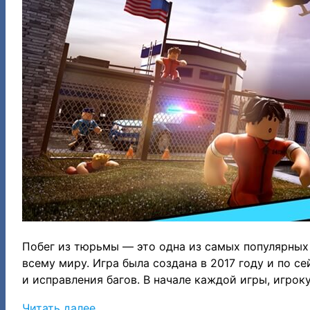
и
т
о
м
ц
е
в
Х
в
Р
о
б
л
о
Побег из тюрьмы — это одна из самых популярных и
всему миру. Игра была создана в 2017 году и по с
к
и исправления багов. В начале каждой игры, игро
с
:
Читать далее