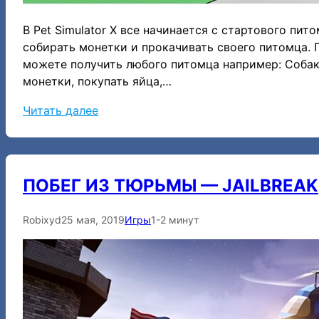
В Pet Simulator X все начинается с стартового пит
собирать монетки и прокачивать своего питомца. 
можете получить любого питомца например: Собака
монетки, покупать яйца,…
:
Читать далее
С
и
м
ПОБЕГ ИЗ ТЮРЬМЫ — JAILBREAK
у
л
Robixyd
25 мая, 2019
Игры
1-2 минут
я
т
о
р
п