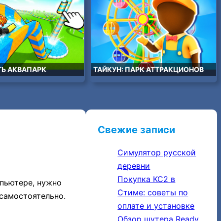
Ь АКВАПАРК
ТАЙКУН: ПАРК АТТРАКЦИОНОВ
Свежие записи
Симулятор русской
деревни
Покупка КС2 в
мпьютере, нужно
Стиме: советы по
самостоятельно.
оплате и установке
Обзор шутера Ready