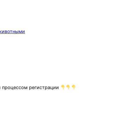
 животными
ПК
ым процессом регистрации