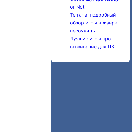
or Not
Terraria: подробный
обзор игры в жанре
песочницы
Лучшие игры про
выживание для ПК